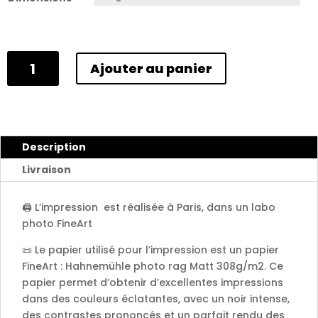
quantité
Ajouter au panier
de
Pokhara
-
Nepal
2024
Description
Livraison
🖨️ L’impression est réalisée à Paris, dans un labo
photo FineArt
📜 Le papier utilisé pour l’impression est un papier
FineArt : Hahnemühle photo rag Matt 308g/m2. Ce
papier permet d’obtenir d’excellentes impressions
dans des couleurs éclatantes, avec un noir intense,
des contrastes prononcés et un parfait rendu des