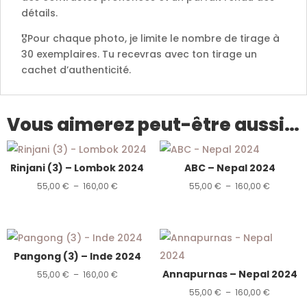
détails.
🎖️Pour chaque photo, je limite le nombre de tirage à
30 exemplaires. Tu recevras avec ton tirage un
cachet d’authenticité.
Vous aimerez peut-être aussi…
Rinjani (3) – Lombok 2024
ABC – Nepal 2024
Plage
Plage
55,00
€
–
160,00
€
55,00
€
–
160,00
€
de
de
prix :
prix :
55,00 €
55,00 €
Pangong (3) – Inde 2024
à
à
Annapurnas – Nepal 2024
Plage
160,00 €
160,00 €
55,00
€
–
160,00
€
de
Plage
55,00
€
–
160,00
€