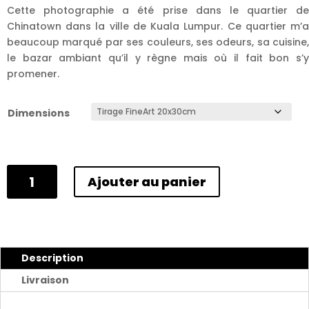
à
Cette photographie a été prise dans le quartier de
160,00 €
Chinatown dans la ville de Kuala Lumpur. Ce quartier m’a
beaucoup marqué par ses couleurs, ses odeurs, sa cuisine,
le bazar ambiant qu’il y règne mais où il fait bon s’y
promener.
Dimensions
quantité
Ajouter au panier
de
Chinatown
-
Malaisie
2023
Description
Livraison