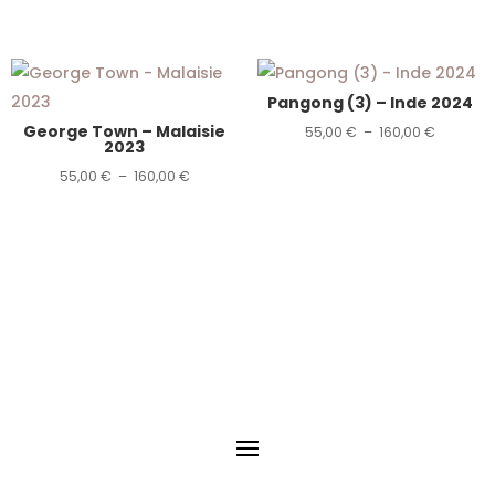
de
de
prix :
prix :
55,00 €
55,00 €
Pangong (3) – Inde 2024
à
à
George Town – Malaisie
Plage
160,00 €
160,00 €
55,00
€
–
160,00
€
2023
de
Plage
55,00
€
–
160,00
€
prix :
de
55,00 €
prix :
à
55,00 €
160,00 €
à
160,00 €