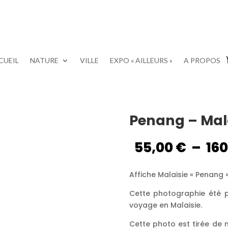
CUEIL
NATURE
VILLE
EXPO « AILLEURS »
A PROPOS
Penang – Mala
55,00
€
–
16
Affiche Malaisie « Penang 
Cette photographie été p
voyage en Malaisie.
Cette photo est tirée de mo