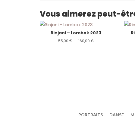
Vous aimerez peut-êtr
Rinjani – Lombok 2023
R
Plage
55,00
€
–
160,00
€
de
prix :
55,00 €
à
160,00 €
PORTRAITS
DANSE
M