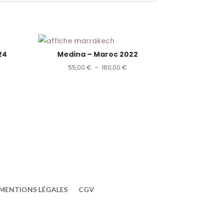
24
Medina – Maroc 2022
ge
Plage
55,00
€
–
160,00
€
de
:
prix :
00 €
55,00 €
à
00 €
160,00 €
MENTIONS LÉGALES
CGV