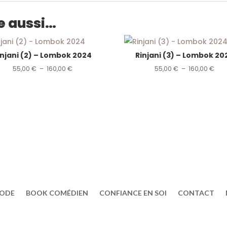
e aussi…
injani (2) – Lombok 2024
Rinjani (3) – Lombok 20
Plage
Pla
55,00
€
–
160,00
€
55,00
€
–
160,00
€
de
de
prix :
prix 
55,00 €
55,
à
à
160,00 €
160,
ODE
BOOK COMÉDIEN
CONFIANCE EN SOI
CONTACT