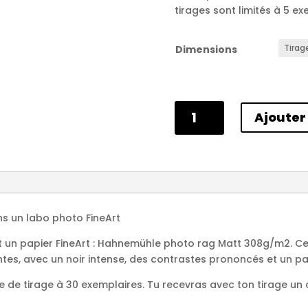
tirages sont limités à 5 ex
Dimensions
quantité
Ajouter
de
Penang
-
Malaisie
2023
ans un labo photo FineArt
 est un papier FineArt : Hahnemühle photo rag Matt 308g/m2. C
es, avec un noir intense, des contrastes prononcés et un par
re de tirage à 30 exemplaires. Tu recevras avec ton tirage un 