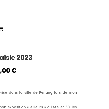
isie 2023
Plage
0,00
€
de
prix :
»
55,00 €
à
rise dans la ville de Penang lors de mon
160,00 €
n exposition « Ailleurs » à l’Atelier 53, les