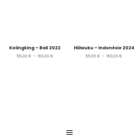
160,00 €
Kelingking – Bali 2022
Hiliwuku – Indonésie 2024
Plage
Plage
55,00
€
–
160,00
€
55,00
€
–
160,00
€
de
de
prix :
prix :
55,00 €
55,00 €
à
à
160,00 €
160,00 €