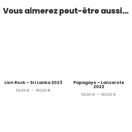
Vous aimerez peut-être aussi…
Lion Rock – Sri Lanka 2023
Papagayo – Lanzarote
2022
Plage
55,00
€
–
160,00
€
Plage
55,00
€
–
160,00
€
de
de
prix :
prix :
55,00 €
55,00 €
à
à
160,00 €